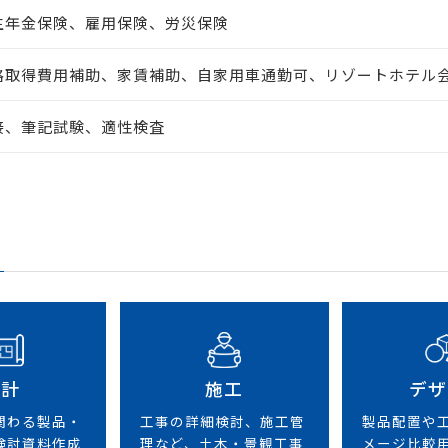
生年金保険、雇用保険、労災保険
格取得費用補助、家賃補助、自家用車通勤可、リゾートホテル
接、筆記試験、適性検査
設計
施工
デザ
関わる製品・
工事の詳細検討、施工管
製品配置や
検討資料作成
理など、土木・景観工事
メージ比較