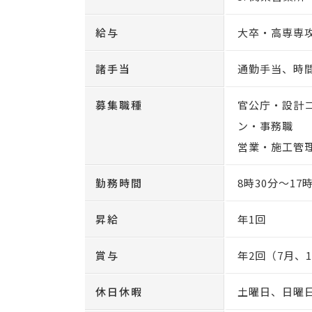
給与
大卒・高専専攻
諸手当
通勤手当、時
募集職種
官公庁・設計
ン・事務職
営業・施工管
勤務時間
8時30分～17
昇給
年1回
賞与
年2回（7月、
休日休暇
土曜日、日曜日