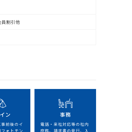
会員割引他
イン
事務
工事前後のイ
電話・来社対応等の社内
用フォトモン
庶務、請求書の発行、入